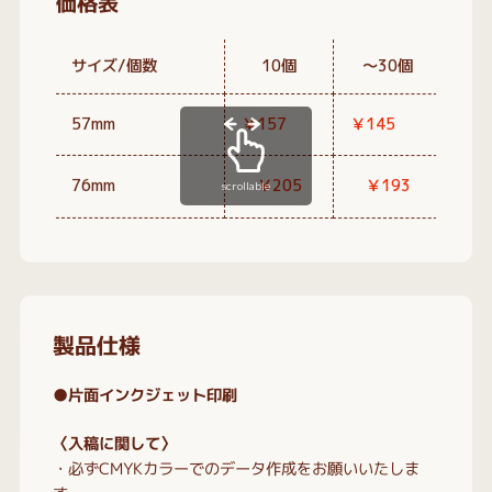
価格表
サイズ/個数
10個
～30個
～5
57mm
￥157
￥145
￥1
76mm
￥205
￥193
￥1
scrollable
製品仕様
●片面インクジェット印刷
〈入稿に関して〉
・必ずCMYKカラーでのデータ作成をお願いいたしま