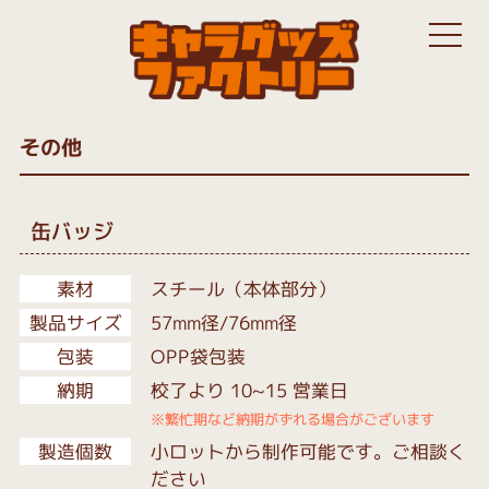
その他
缶バッジ
素材
スチール（本体部分）
製品サイズ
57mm径/76mm径
包装
OPP袋包装
納期
校了より 10~15 営業日
※繁忙期など納期がずれる場合がございます
製造個数
小ロットから制作可能です。ご相談く
ださい